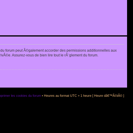
 du forum peut Ã©galement accorder des permissions additionnelles aux
rivÃ©e. Assurez-vous de bien lire tout le rÃ¨glement du forum.
primer les cookies du forum
• Heures au format UTC + 1 heure [ Heure dâ€™Ã©tÃ© ]