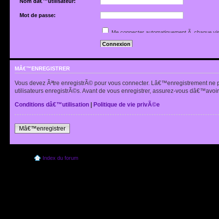
Nom dâ€™utilisateur:
Mot de passe:
Jâ€™ai oubliÃ© mon mot de passe
Me connecter automatiquement Ã chaque vis
Renvoyer lâ€™e-mail de confirmation
Cacher mon statut en ligne pour cette sessio
MÂ€™ENREGISTRER
Vous devez Ãªtre enregistrÃ© pour vous connecter. Lâ€™enregistrement ne 
utilisateurs enregistrÃ©s. Avant de vous enregistrer, assurez-vous dâ€™avoir 
Conditions dâ€™utilisation
|
Politique de vie privÃ©e
Mâ€™enregistrer
Index du forum