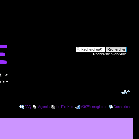
Recherche avancÃ©e
FAQ
Agenda
Le P'tit Noir
Mâ€™enregistrer
Connexion