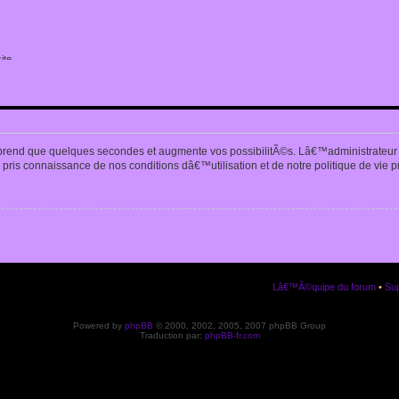
ite
n
prend que quelques secondes et augmente vos possibilitÃ©s. Lâ€™administrateur
pris connaissance de nos conditions dâ€™utilisation et de notre politique de vie p
Lâ€™Ã©quipe du forum
•
Sup
Powered by
phpBB
© 2000, 2002, 2005, 2007 phpBB Group
Traduction par:
phpBB-fr.com