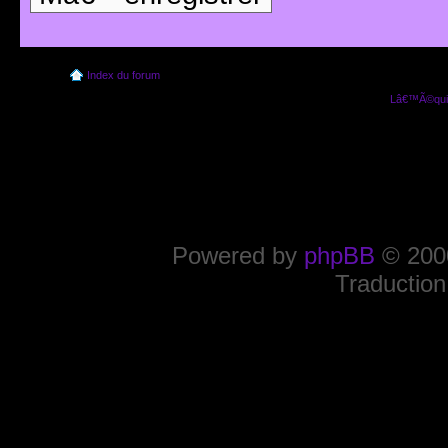
Index du forum
Lâ€™Ã©quip
Powered by
phpBB
© 2000
Traduction