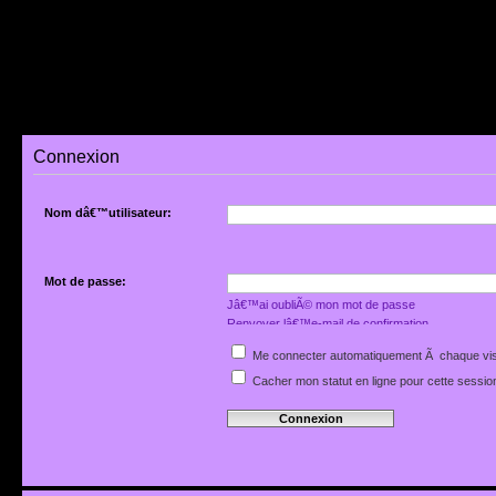
Connexion
Nom dâ€™utilisateur:
Mot de passe:
Jâ€™ai oubliÃ© mon mot de passe
Renvoyer lâ€™e-mail de confirmation
Me connecter automatiquement Ã chaque vis
Cacher mon statut en ligne pour cette sessio