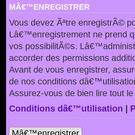
MÂ€™ENREGISTRER
Vous devez Ãªtre enregistrÃ© p
Lâ€™enregistrement ne prend q
vos possibilitÃ©s. Lâ€™adminis
accorder des permissions additio
Avant de vous enregistrer, ass
de nos conditions dâ€™utilisation
Assurez-vous de bien lire tout l
Conditions dâ€™utilisation
|
P
Mâ€™enregistrer