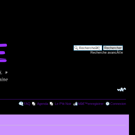
Recherche avancÃ©e
FAQ
Agenda
Le P'tit Noir
Mâ€™enregistrer
Connexion