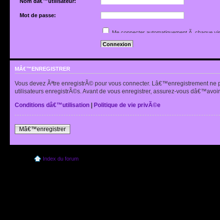
Nom dâ€™utilisateur:
Mot de passe:
Jâ€™ai oubliÃ© mon mot de passe
Me connecter automatiquement Ã chaque vis
Renvoyer lâ€™e-mail de confirmation
Cacher mon statut en ligne pour cette sessio
MÂ€™ENREGISTRER
Vous devez Ãªtre enregistrÃ© pour vous connecter. Lâ€™enregistrement ne 
utilisateurs enregistrÃ©s. Avant de vous enregistrer, assurez-vous dâ€™avoir 
Conditions dâ€™utilisation
|
Politique de vie privÃ©e
Mâ€™enregistrer
Index du forum