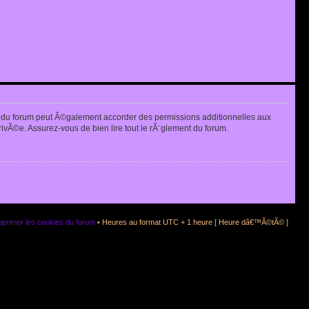
 du forum peut Ã©galement accorder des permissions additionnelles aux
rivÃ©e. Assurez-vous de bien lire tout le rÃ¨glement du forum.
primer les cookies du forum
• Heures au format UTC + 1 heure [ Heure dâ€™Ã©tÃ© ]