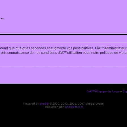
ite
n
prend que quelques secondes et augmente vos possibilitÃ©s. Lâ€™administrateur
pris connaissance de nos conditions dâ€™utilisation et de notre politique de vie p
Lâ€™Ã©quipe du forum
•
Sup
Powered by
phpBB
© 2000, 2002, 2005, 2007 phpBB Group
Traduction par:
phpBB-fr.com