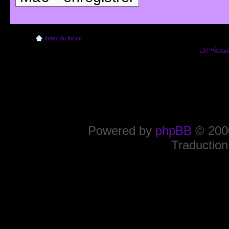
Index du forum
Lâ€™Ã©quip
Powered by
phpBB
© 2000
Traduction