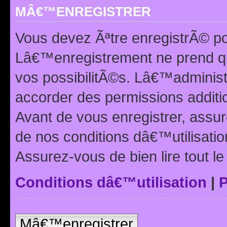
MÂ€™ENREGISTRER
Vous devez Ãªtre enregistrÃ© p
Lâ€™enregistrement ne prend q
vos possibilitÃ©s. Lâ€™adminis
accorder des permissions additio
Avant de vous enregistrer, ass
de nos conditions dâ€™utilisation
Assurez-vous de bien lire tout l
Conditions dâ€™utilisation
|
P
Mâ€™enregistrer