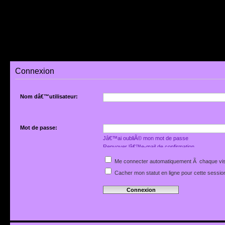
Connexion
Nom dâ€™utilisateur:
Mot de passe:
Jâ€™ai oubliÃ© mon mot de passe
Renvoyer lâ€™e-mail de confirmation
Me connecter automatiquement Ã chaque vis
Cacher mon statut en ligne pour cette sessio