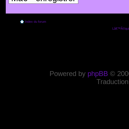
Index du forum
Lâ€™Ã©quip
Powered by
phpBB
© 2000
Traduction