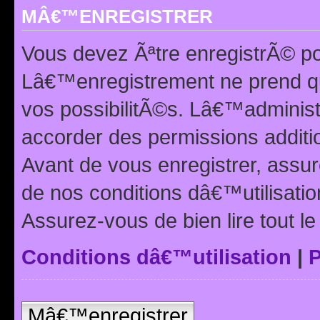
MÂ€™ENREGISTRER
Vous devez Ãªtre enregistrÃ© p
Lâ€™enregistrement ne prend q
vos possibilitÃ©s. Lâ€™adminis
accorder des permissions additio
Avant de vous enregistrer, ass
de nos conditions dâ€™utilisation
Assurez-vous de bien lire tout l
Conditions dâ€™utilisation
|
P
Mâ€™enregistrer