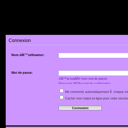
Connexion
Nom dâ€™utilisateur:
Mot de passe:
Jâ€™ai oubliÃ© mon mot de passe
Renvoyer lâ€™e-mail de confirmation
Me connecter automatiquement Ã chaque vis
Cacher mon statut en ligne pour cette sessio