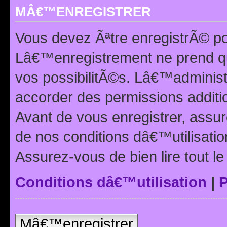
MÂ€™ENREGISTRER
Vous devez Ãªtre enregistrÃ© p
Lâ€™enregistrement ne prend q
vos possibilitÃ©s. Lâ€™adminis
accorder des permissions additio
Avant de vous enregistrer, ass
de nos conditions dâ€™utilisation
Assurez-vous de bien lire tout l
Conditions dâ€™utilisation
|
P
Mâ€™enregistrer