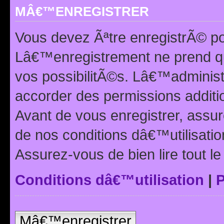
MÂ€™ENREGISTRER
Vous devez Ãªtre enregistrÃ© p
Lâ€™enregistrement ne prend q
vos possibilitÃ©s. Lâ€™adminis
accorder des permissions additio
Avant de vous enregistrer, ass
de nos conditions dâ€™utilisation
Assurez-vous de bien lire tout l
Conditions dâ€™utilisation
|
P
Mâ€™enregistrer