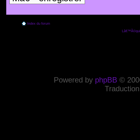
Index du forum
Lâ€™Ã©quip
Powered by
phpBB
© 2000
Traduction