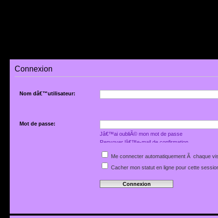
Connexion
Nom dâ€™utilisateur:
Mot de passe:
Jâ€™ai oubliÃ© mon mot de passe
Renvoyer lâ€™e-mail de confirmation
Me connecter automatiquement Ã chaque vis
Cacher mon statut en ligne pour cette sessio