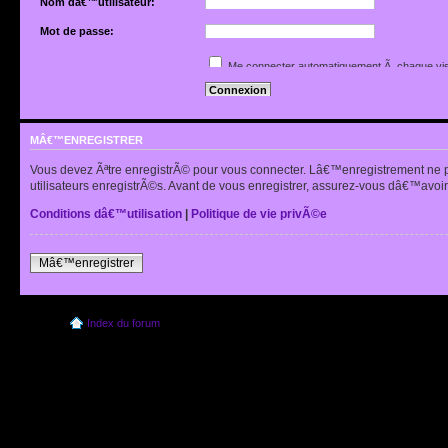
Nom dâ€™utilisateur:
Mot de passe:
Jâ€™ai oubliÃ© mon mot de passe
Me connecter automatiquement Ã chaque vis
Renvoyer lâ€™e-mail de confirmation
Cacher mon statut en ligne pour cette sessio
MÂ€™ENREGISTRER
Vous devez Ãªtre enregistrÃ© pour vous connecter. Lâ€™enregistrement ne 
utilisateurs enregistrÃ©s. Avant de vous enregistrer, assurez-vous dâ€™avoir 
Conditions dâ€™utilisation
|
Politique de vie privÃ©e
Mâ€™enregistrer
Index du forum