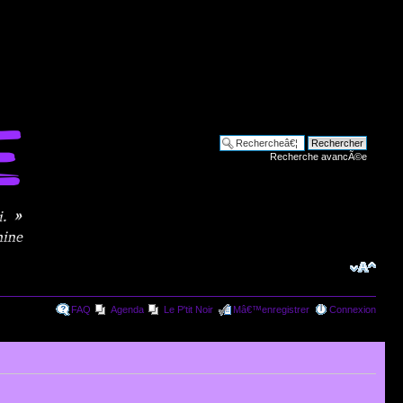
Recherche avancÃ©e
FAQ
Agenda
Le P'tit Noir
Mâ€™enregistrer
Connexion