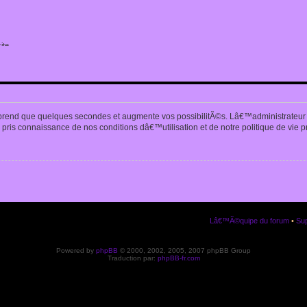
ite
n
prend que quelques secondes et augmente vos possibilitÃ©s. Lâ€™administrateur
pris connaissance de nos conditions dâ€™utilisation et de notre politique de vie p
Lâ€™Ã©quipe du forum
•
Sup
Powered by
phpBB
© 2000, 2002, 2005, 2007 phpBB Group
Traduction par:
phpBB-fr.com