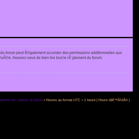
 du forum peut Ã©galement accorder des permissions additionnelles aux
rivÃ©e. Assurez-vous de bien lire tout le rÃ¨glement du forum.
primer les cookies du forum
• Heures au format UTC + 1 heure [ Heure dâ€™Ã©tÃ© ]