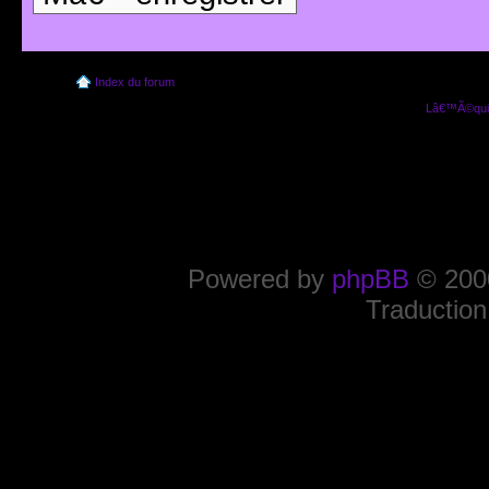
Index du forum
Lâ€™Ã©quip
Powered by
phpBB
© 2000
Traduction