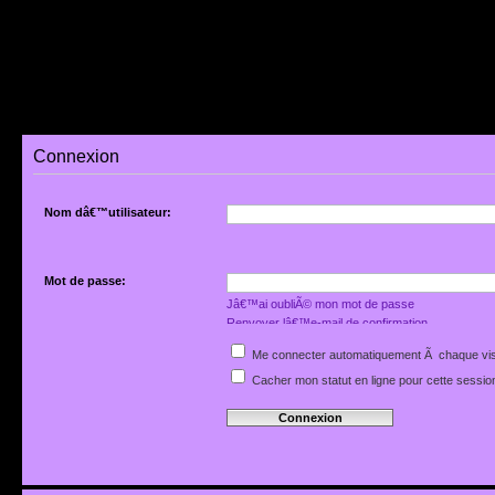
Connexion
Nom dâ€™utilisateur:
Mot de passe:
Jâ€™ai oubliÃ© mon mot de passe
Renvoyer lâ€™e-mail de confirmation
Me connecter automatiquement Ã chaque vis
Cacher mon statut en ligne pour cette sessio