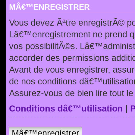
MÂ€™ENREGISTRER
Vous devez Ãªtre enregistrÃ© p
Lâ€™enregistrement ne prend q
vos possibilitÃ©s. Lâ€™adminis
accorder des permissions additio
Avant de vous enregistrer, ass
de nos conditions dâ€™utilisation
Assurez-vous de bien lire tout l
Conditions dâ€™utilisation
|
P
Mâ€™enregistrer