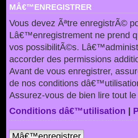
MÂ€™ENREGISTRER
Vous devez Ãªtre enregistrÃ© p
Lâ€™enregistrement ne prend q
vos possibilitÃ©s. Lâ€™adminis
accorder des permissions additio
Avant de vous enregistrer, ass
de nos conditions dâ€™utilisation
Assurez-vous de bien lire tout l
Conditions dâ€™utilisation
|
P
Mâ€™enregistrer