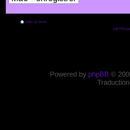
Index du forum
Lâ€™Ã©quip
Powered by
phpBB
© 2000
Traduction