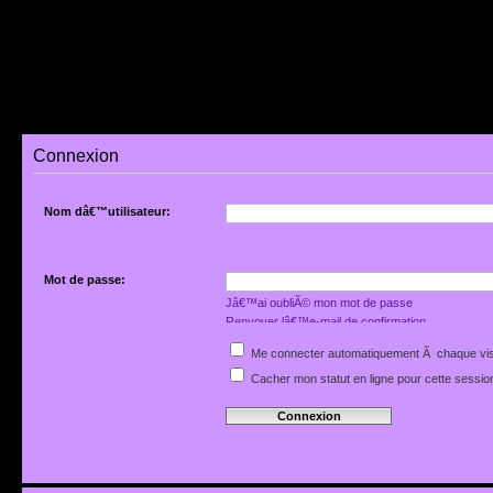
Connexion
Nom dâ€™utilisateur:
Mot de passe:
Jâ€™ai oubliÃ© mon mot de passe
Renvoyer lâ€™e-mail de confirmation
Me connecter automatiquement Ã chaque vis
Cacher mon statut en ligne pour cette sessio