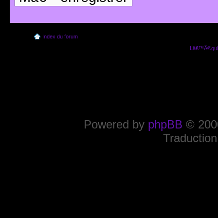
Index du forum
Lâ€™Ã©quip
Powered by
phpBB
© 2000
Traduction