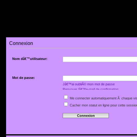
Connexion
Nom dâ€™utilisateur:
Mot de passe:
Jâ€™ai oubliÃ© mon mot de passe
Renvoyer lâ€™e-mail de confirmation
Me connecter automatiquement Ã chaque vis
Cacher mon statut en ligne pour cette sessio