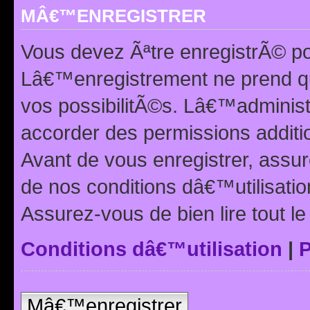
MÂ€™ENREGISTRER
Vous devez Ãªtre enregistrÃ© p
Lâ€™enregistrement ne prend q
vos possibilitÃ©s. Lâ€™adminis
accorder des permissions additio
Avant de vous enregistrer, ass
de nos conditions dâ€™utilisation
Assurez-vous de bien lire tout l
Conditions dâ€™utilisation
|
P
Mâ€™enregistrer