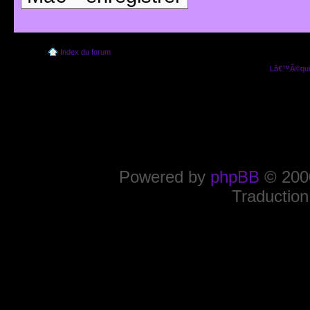
Index du forum
Lâ€™Ã©quip
Powered by
phpBB
© 2000
Traduction