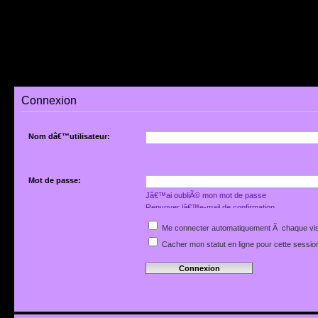
Connexion
Nom dâ€™utilisateur:
Mot de passe:
Jâ€™ai oubliÃ© mon mot de passe
Renvoyer lâ€™e-mail de confirmation
Me connecter automatiquement Ã chaque vis
Cacher mon statut en ligne pour cette sessio