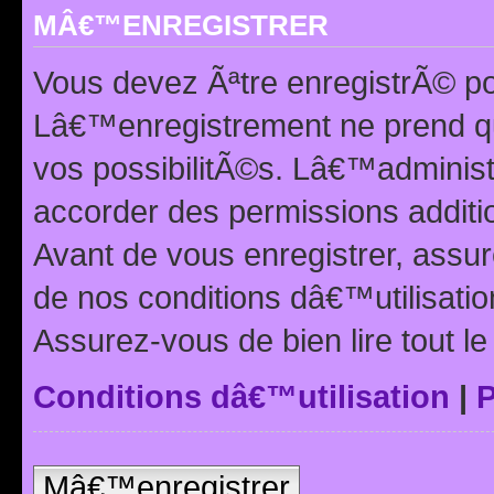
MÂ€™ENREGISTRER
Vous devez Ãªtre enregistrÃ© p
Lâ€™enregistrement ne prend q
vos possibilitÃ©s. Lâ€™adminis
accorder des permissions additio
Avant de vous enregistrer, ass
de nos conditions dâ€™utilisation
Assurez-vous de bien lire tout l
Conditions dâ€™utilisation
|
P
Mâ€™enregistrer