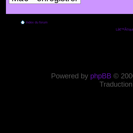
Index du forum
Lâ€™Ã©quip
Powered by
phpBB
© 2000
Traduction