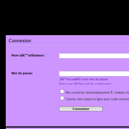
Connexion
Nom dâ€™utilisateur:
Mot de passe:
Jâ€™ai oubliÃ© mon mot de passe
Renvoyer lâ€™e-mail de confirmation
Me connecter automatiquement Ã chaque vis
Cacher mon statut en ligne pour cette sessio