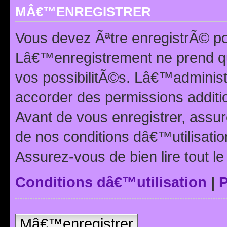
MÂ€™ENREGISTRER
Vous devez Ãªtre enregistrÃ© p
Lâ€™enregistrement ne prend q
vos possibilitÃ©s. Lâ€™adminis
accorder des permissions additio
Avant de vous enregistrer, ass
de nos conditions dâ€™utilisation
Assurez-vous de bien lire tout l
Conditions dâ€™utilisation
|
P
Mâ€™enregistrer