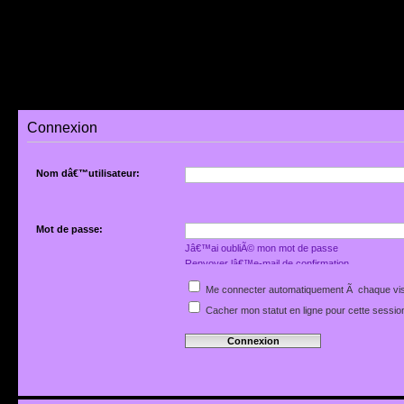
Connexion
Nom dâ€™utilisateur:
Mot de passe:
Jâ€™ai oubliÃ© mon mot de passe
Renvoyer lâ€™e-mail de confirmation
Me connecter automatiquement Ã chaque vis
Cacher mon statut en ligne pour cette sessio