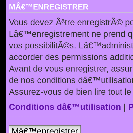
MÂ€™ENREGISTRER
Vous devez Ãªtre enregistrÃ© p
Lâ€™enregistrement ne prend q
vos possibilitÃ©s. Lâ€™adminis
accorder des permissions additio
Avant de vous enregistrer, ass
de nos conditions dâ€™utilisation
Assurez-vous de bien lire tout l
Conditions dâ€™utilisation
|
P
Mâ€™enregistrer