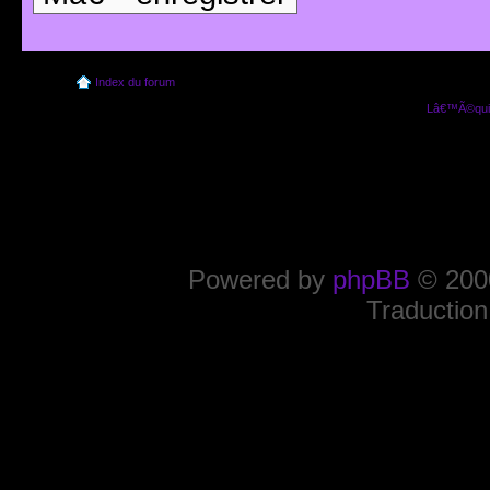
Index du forum
Lâ€™Ã©quip
Powered by
phpBB
© 2000
Traduction