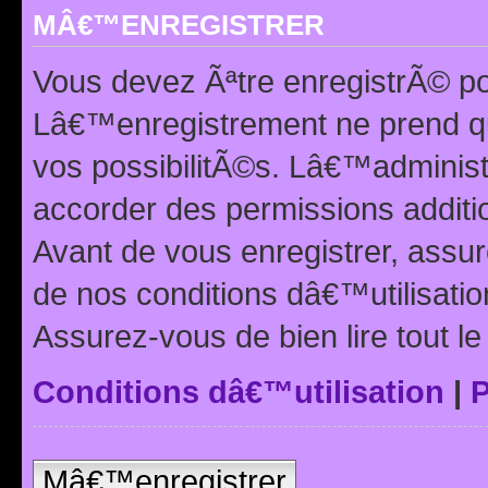
MÂ€™ENREGISTRER
Vous devez Ãªtre enregistrÃ© p
Lâ€™enregistrement ne prend q
vos possibilitÃ©s. Lâ€™adminis
accorder des permissions additio
Avant de vous enregistrer, ass
de nos conditions dâ€™utilisation
Assurez-vous de bien lire tout l
Conditions dâ€™utilisation
|
P
Mâ€™enregistrer