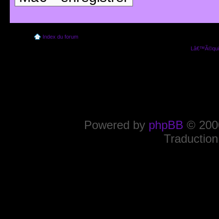
Index du forum
Lâ€™Ã©quip
Powered by
phpBB
© 2000
Traduction