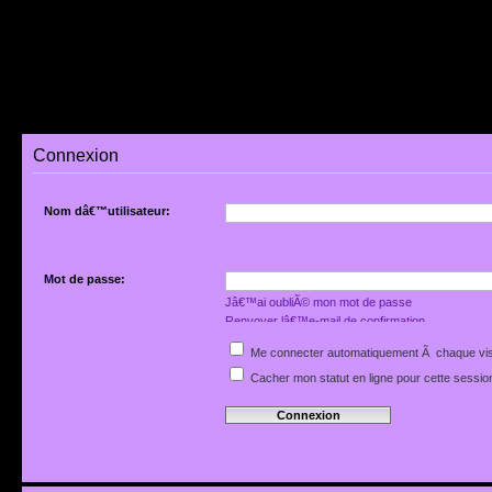
Connexion
Nom dâ€™utilisateur:
Mot de passe:
Jâ€™ai oubliÃ© mon mot de passe
Renvoyer lâ€™e-mail de confirmation
Me connecter automatiquement Ã chaque vis
Cacher mon statut en ligne pour cette sessio