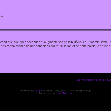
ite
n
prend que quelques secondes et augmente vos possibilitÃ©s. Lâ€™administrateur
pris connaissance de nos conditions dâ€™utilisation et de notre politique de vie p
Lâ€™Ã©quipe du forum
•
Sup
Powered by
phpBB
© 2000, 2002, 2005, 2007 phpBB Group
Traduction par:
phpBB-fr.com