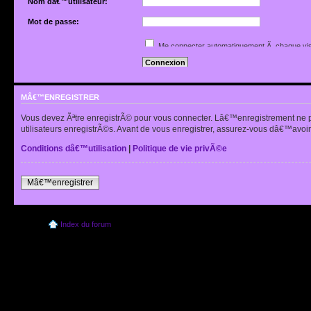
Nom dâ€™utilisateur:
Mot de passe:
Jâ€™ai oubliÃ© mon mot de passe
Me connecter automatiquement Ã chaque vis
Renvoyer lâ€™e-mail de confirmation
Cacher mon statut en ligne pour cette sessio
MÂ€™ENREGISTRER
Vous devez Ãªtre enregistrÃ© pour vous connecter. Lâ€™enregistrement ne 
utilisateurs enregistrÃ©s. Avant de vous enregistrer, assurez-vous dâ€™avoir 
Conditions dâ€™utilisation
|
Politique de vie privÃ©e
Mâ€™enregistrer
Index du forum