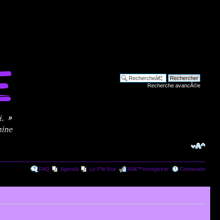
Recherche avancÃ©e
FAQ
Agenda
Le P'tit Noir
Mâ€™enregistrer
Connexion