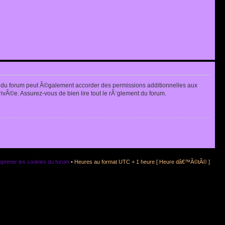
 du forum peut Ã©galement accorder des permissions additionnelles aux
rivÃ©e. Assurez-vous de bien lire tout le rÃ¨glement du forum.
primer les cookies du forum
• Heures au format UTC + 1 heure [ Heure dâ€™Ã©tÃ© ]