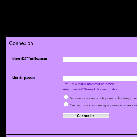
Connexion
Nom dâ€™utilisateur:
Mot de passe:
Jâ€™ai oubliÃ© mon mot de passe
Renvoyer lâ€™e-mail de confirmation
Me connecter automatiquement Ã chaque vis
Cacher mon statut en ligne pour cette sessio