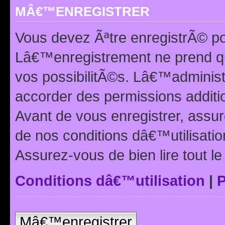
MÂ€™ENREGISTRER
Vous devez Ãªtre enregistrÃ© p
Lâ€™enregistrement ne prend q
vos possibilitÃ©s. Lâ€™adminis
accorder des permissions additio
Avant de vous enregistrer, ass
de nos conditions dâ€™utilisation
Assurez-vous de bien lire tout l
Conditions dâ€™utilisation
|
P
Mâ€™enregistrer