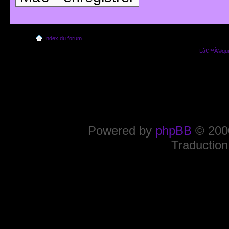
Index du forum
Lâ€™Ã©quip
Powered by
phpBB
© 2000
Traduction