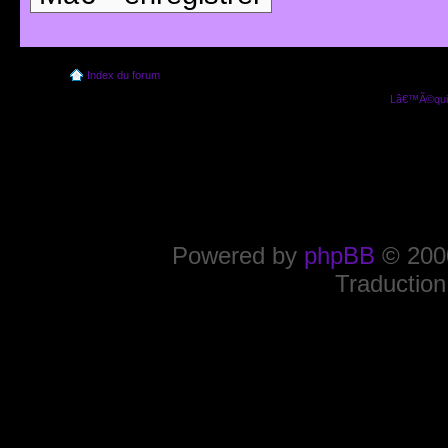
Index du forum
Lâ€™Ã©quip
Powered by
phpBB
© 2000
Traduction