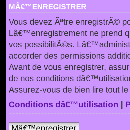
MÂ€™ENREGISTRER
Vous devez Ãªtre enregistrÃ© p
Lâ€™enregistrement ne prend q
vos possibilitÃ©s. Lâ€™adminis
accorder des permissions additio
Avant de vous enregistrer, ass
de nos conditions dâ€™utilisation
Assurez-vous de bien lire tout l
Conditions dâ€™utilisation
|
P
Mâ€™enregistrer