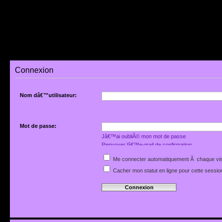
Connexion
Nom dâ€™utilisateur:
Mot de passe:
Jâ€™ai oubliÃ© mon mot de passe
Renvoyer lâ€™e-mail de confirmation
Me connecter automatiquement Ã chaque vis
Cacher mon statut en ligne pour cette sessio