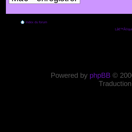
Index du forum
Lâ€™Ã©quip
Powered by
phpBB
© 2000
Traduction