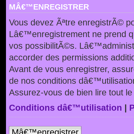
MÂ€™ENREGISTRER
Vous devez Ãªtre enregistrÃ© p
Lâ€™enregistrement ne prend q
vos possibilitÃ©s. Lâ€™adminis
accorder des permissions additio
Avant de vous enregistrer, ass
de nos conditions dâ€™utilisation
Assurez-vous de bien lire tout l
Conditions dâ€™utilisation
|
P
Mâ€™enregistrer