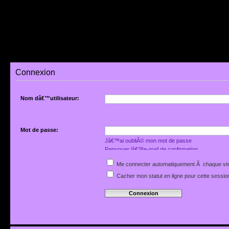
Connexion
Nom dâ€™utilisateur:
Mot de passe:
Jâ€™ai oubliÃ© mon mot de passe
Renvoyer lâ€™e-mail de confirmation
Me connecter automatiquement Ã chaque vis
Cacher mon statut en ligne pour cette sessio