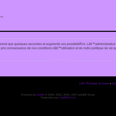
ite
n
prend que quelques secondes et augmente vos possibilitÃ©s. Lâ€™administrateur
pris connaissance de nos conditions dâ€™utilisation et de notre politique de vie p
Lâ€™Ã©quipe du forum
•
Sup
Powered by
phpBB
© 2000, 2002, 2005, 2007 phpBB Group
Traduction par:
phpBB-fr.com