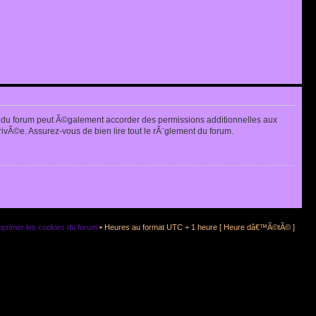
 du forum peut Ã©galement accorder des permissions additionnelles aux
rivÃ©e. Assurez-vous de bien lire tout le rÃ¨glement du forum.
primer les cookies du forum
• Heures au format UTC + 1 heure [ Heure dâ€™Ã©tÃ© ]