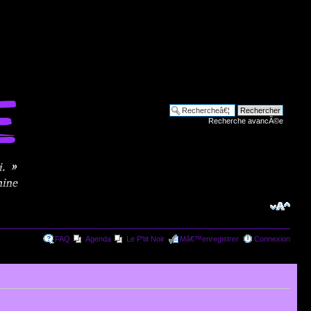
Recherche avancÃ©e
FAQ
Agenda
Le P'tit Noir
Mâ€™enregistrer
Connexion