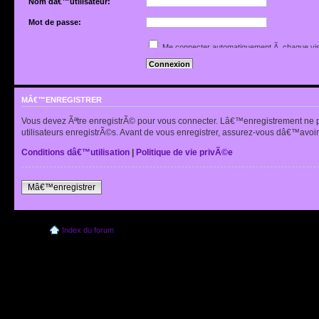
Nom dâ€™utilisateur:
Mot de passe:
Jâ€™ai oubliÃ© mon mot de passe
Me connecter automatiquement Ã chaque vis
Renvoyer lâ€™e-mail de confirmation
Cacher mon statut en ligne pour cette sessio
MÂ€™ENREGISTRER
Vous devez Ãªtre enregistrÃ© pour vous connecter. Lâ€™enregistrement ne 
utilisateurs enregistrÃ©s. Avant de vous enregistrer, assurez-vous dâ€™avoir 
Conditions dâ€™utilisation
|
Politique de vie privÃ©e
Mâ€™enregistrer
Index du forum