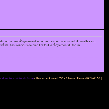
 du forum peut Ã©galement accorder des permissions additionnelles aux
rivÃ©e. Assurez-vous de bien lire tout le rÃ¨glement du forum.
primer les cookies du forum
• Heures au format UTC + 1 heure [ Heure dâ€™Ã©tÃ© ]