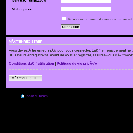
Nom dâ€™utilisateur:
Mot de passe:
Jâ€™ai oubliÃ© mon mot de passe
Me connecter automatiquement Ã chaque vis
Renvoyer lâ€™e-mail de confirmation
Cacher mon statut en ligne pour cette sessio
MÂ€™ENREGISTRER
Vous devez Ãªtre enregistrÃ© pour vous connecter. Lâ€™enregistrement ne 
utilisateurs enregistrÃ©s. Avant de vous enregistrer, assurez-vous dâ€™avoir 
Conditions dâ€™utilisation
|
Politique de vie privÃ©e
Mâ€™enregistrer
Index du forum