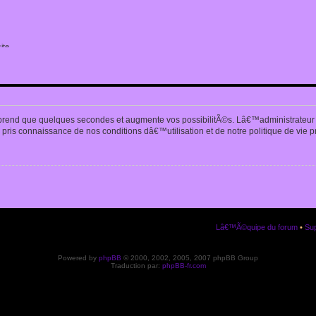
ite
n
prend que quelques secondes et augmente vos possibilitÃ©s. Lâ€™administrateur
pris connaissance de nos conditions dâ€™utilisation et de notre politique de vie p
Lâ€™Ã©quipe du forum
•
Sup
Powered by
phpBB
© 2000, 2002, 2005, 2007 phpBB Group
Traduction par:
phpBB-fr.com