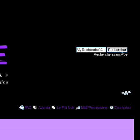
Recherche avancÃ©e
FAQ
Agenda
Le P'tit Noir
Mâ€™enregistrer
Connexion