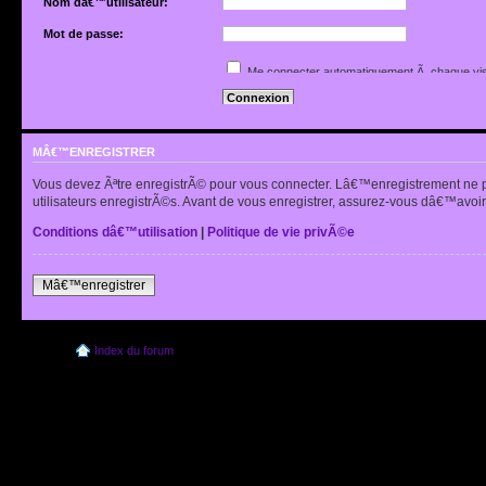
Nom dâ€™utilisateur:
Mot de passe:
Jâ€™ai oubliÃ© mon mot de passe
Me connecter automatiquement Ã chaque vis
Renvoyer lâ€™e-mail de confirmation
Cacher mon statut en ligne pour cette sessio
MÂ€™ENREGISTRER
Vous devez Ãªtre enregistrÃ© pour vous connecter. Lâ€™enregistrement ne 
utilisateurs enregistrÃ©s. Avant de vous enregistrer, assurez-vous dâ€™avoir 
Conditions dâ€™utilisation
|
Politique de vie privÃ©e
Mâ€™enregistrer
Index du forum