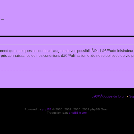
ite
n
prend que quelques secondes et augmente vos possibilitÃ©s. Lâ€™administrateur
pris connaissance de nos conditions dâ€™utilisation et de notre politique de vie p
Lâ€™Ã©quipe du forum
•
Sup
Powered by
phpBB
© 2000, 2002, 2005, 2007 phpBB Group
Traduction par:
phpBB-fr.com