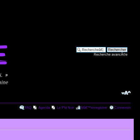
Recherche avancÃ©e
FAQ
Agenda
Le P'tit Noir
Mâ€™enregistrer
Connexion