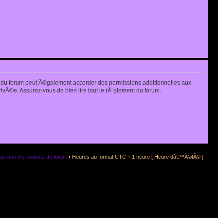
 du forum peut Ã©galement accorder des permissions additionnelles aux
rivÃ©e. Assurez-vous de bien lire tout le rÃ¨glement du forum.
primer les cookies du forum
• Heures au format UTC + 1 heure [ Heure dâ€™Ã©tÃ© ]