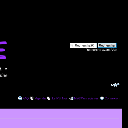
Recherche avancÃ©e
FAQ
Agenda
Le P'tit Noir
Mâ€™enregistrer
Connexion