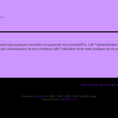
ite
n
prend que quelques secondes et augmente vos possibilitÃ©s. Lâ€™administrateur
pris connaissance de nos conditions dâ€™utilisation et de notre politique de vie p
Lâ€™Ã©quipe du forum
•
Sup
Powered by
phpBB
© 2000, 2002, 2005, 2007 phpBB Group
Traduction par:
phpBB-fr.com