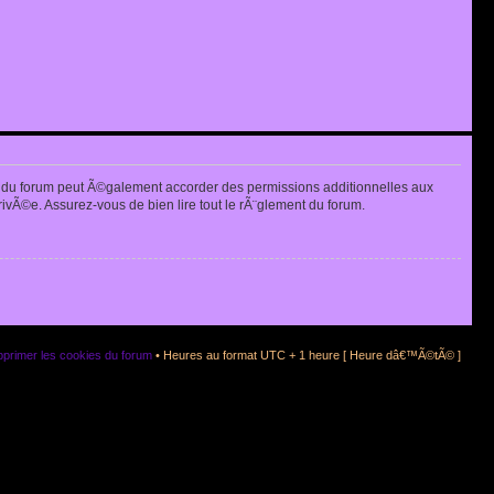
 du forum peut Ã©galement accorder des permissions additionnelles aux
rivÃ©e. Assurez-vous de bien lire tout le rÃ¨glement du forum.
primer les cookies du forum
• Heures au format UTC + 1 heure [ Heure dâ€™Ã©tÃ© ]