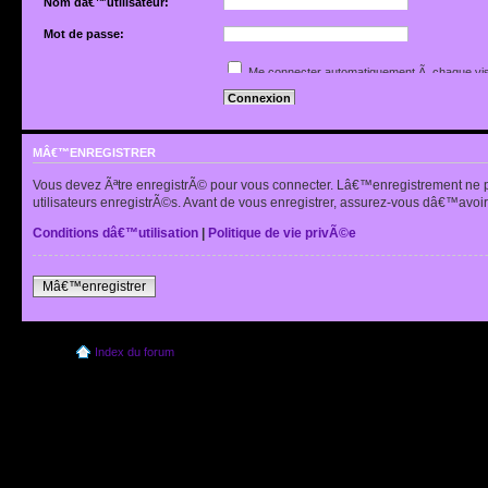
Nom dâ€™utilisateur:
Mot de passe:
Jâ€™ai oubliÃ© mon mot de passe
Me connecter automatiquement Ã chaque vis
Renvoyer lâ€™e-mail de confirmation
Cacher mon statut en ligne pour cette sessio
MÂ€™ENREGISTRER
Vous devez Ãªtre enregistrÃ© pour vous connecter. Lâ€™enregistrement ne 
utilisateurs enregistrÃ©s. Avant de vous enregistrer, assurez-vous dâ€™avoir 
Conditions dâ€™utilisation
|
Politique de vie privÃ©e
Mâ€™enregistrer
Index du forum