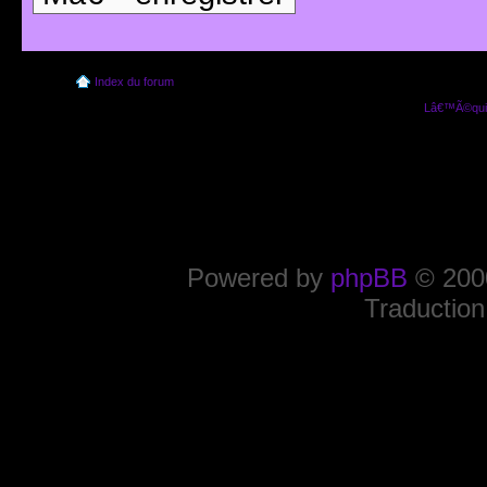
Index du forum
Lâ€™Ã©quip
Powered by
phpBB
© 2000
Traduction