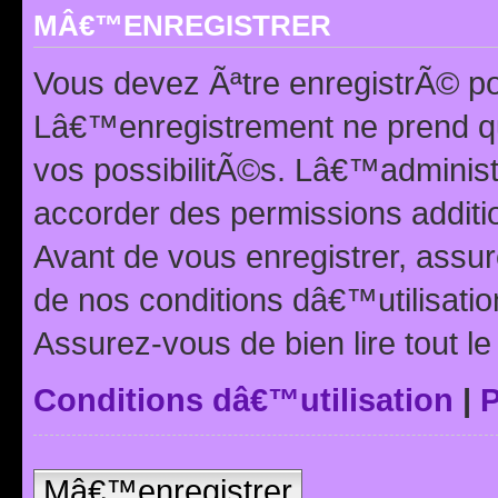
MÂ€™ENREGISTRER
Vous devez Ãªtre enregistrÃ© p
Lâ€™enregistrement ne prend q
vos possibilitÃ©s. Lâ€™adminis
accorder des permissions additio
Avant de vous enregistrer, ass
de nos conditions dâ€™utilisation
Assurez-vous de bien lire tout l
Conditions dâ€™utilisation
|
P
Mâ€™enregistrer