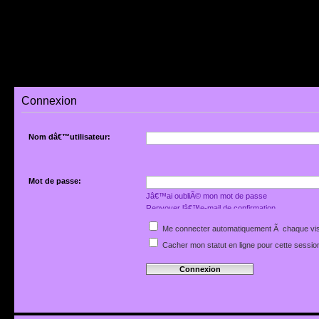
Connexion
Nom dâ€™utilisateur:
Mot de passe:
Jâ€™ai oubliÃ© mon mot de passe
Renvoyer lâ€™e-mail de confirmation
Me connecter automatiquement Ã chaque vis
Cacher mon statut en ligne pour cette sessio