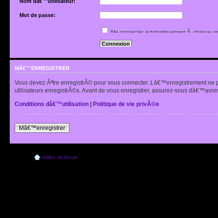
Nom dâ€™utilisateur:
Mot de passe:
Jâ€™ai oubliÃ© mon mot de passe
Me connecter automatiquement Ã chaque vis
Renvoyer lâ€™e-mail de confirmation
Cacher mon statut en ligne pour cette sessio
MÂ€™ENREGISTRER
Vous devez Ãªtre enregistrÃ© pour vous connecter. Lâ€™enregistrement ne 
utilisateurs enregistrÃ©s. Avant de vous enregistrer, assurez-vous dâ€™avoir 
Conditions dâ€™utilisation
|
Politique de vie privÃ©e
Mâ€™enregistrer
Index du forum