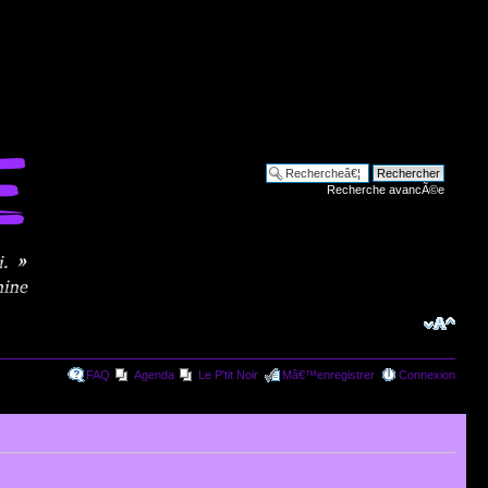
Recherche avancÃ©e
FAQ
Agenda
Le P'tit Noir
Mâ€™enregistrer
Connexion