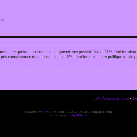
ite
n
prend que quelques secondes et augmente vos possibilitÃ©s. Lâ€™administrateur
pris connaissance de nos conditions dâ€™utilisation et de notre politique de vie p
Lâ€™Ã©quipe du forum
•
Sup
Powered by
phpBB
© 2000, 2002, 2005, 2007 phpBB Group
Traduction par:
phpBB-fr.com