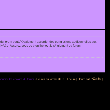
 du forum peut Ã©galement accorder des permissions additionnelles aux
rivÃ©e. Assurez-vous de bien lire tout le rÃ¨glement du forum.
primer les cookies du forum
• Heures au format UTC + 1 heure [ Heure dâ€™Ã©tÃ© ]