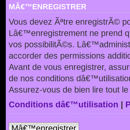
MÂ€™ENREGISTRER
Vous devez Ãªtre enregistrÃ© p
Lâ€™enregistrement ne prend q
vos possibilitÃ©s. Lâ€™adminis
accorder des permissions additio
Avant de vous enregistrer, ass
de nos conditions dâ€™utilisation
Assurez-vous de bien lire tout l
Conditions dâ€™utilisation
|
P
Mâ€™enregistrer