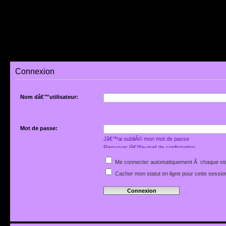
Connexion
Nom dâ€™utilisateur:
Mot de passe:
Jâ€™ai oubliÃ© mon mot de passe
Renvoyer lâ€™e-mail de confirmation
Me connecter automatiquement Ã chaque vis
Cacher mon statut en ligne pour cette sessio