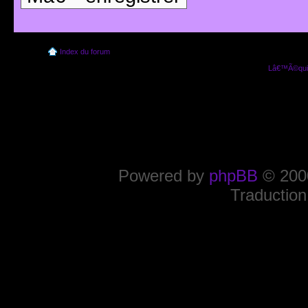
Index du forum
Lâ€™Ã©quip
Powered by
phpBB
© 2000
Traduction