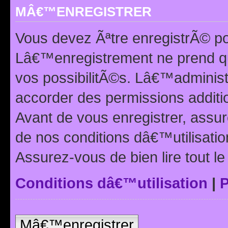
MÂ€™ENREGISTRER
Vous devez Ãªtre enregistrÃ© p
Lâ€™enregistrement ne prend q
vos possibilitÃ©s. Lâ€™adminis
accorder des permissions additio
Avant de vous enregistrer, ass
de nos conditions dâ€™utilisation
Assurez-vous de bien lire tout l
Conditions dâ€™utilisation
|
P
Mâ€™enregistrer