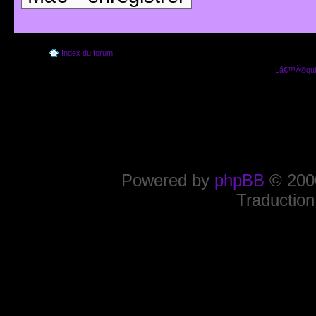
Index du forum
Lâ€™Ã©quip
Powered by
phpBB
© 2000
Traduction