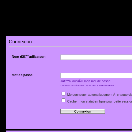
Connexion
Nom dâ€™utilisateur:
Mot de passe:
Jâ€™ai oubliÃ© mon mot de passe
Renvoyer lâ€™e-mail de confirmation
Me connecter automatiquement Ã chaque vis
Cacher mon statut en ligne pour cette sessio