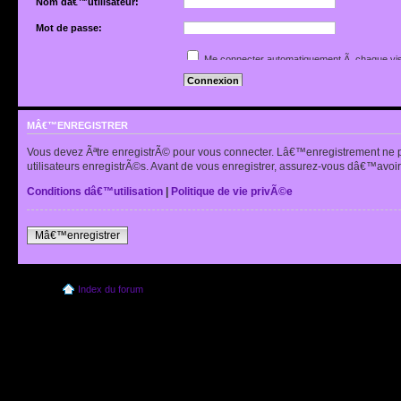
Nom dâ€™utilisateur:
Mot de passe:
Jâ€™ai oubliÃ© mon mot de passe
Me connecter automatiquement Ã chaque vis
Renvoyer lâ€™e-mail de confirmation
Cacher mon statut en ligne pour cette sessio
MÂ€™ENREGISTRER
Vous devez Ãªtre enregistrÃ© pour vous connecter. Lâ€™enregistrement ne 
utilisateurs enregistrÃ©s. Avant de vous enregistrer, assurez-vous dâ€™avoir 
Conditions dâ€™utilisation
|
Politique de vie privÃ©e
Mâ€™enregistrer
Index du forum