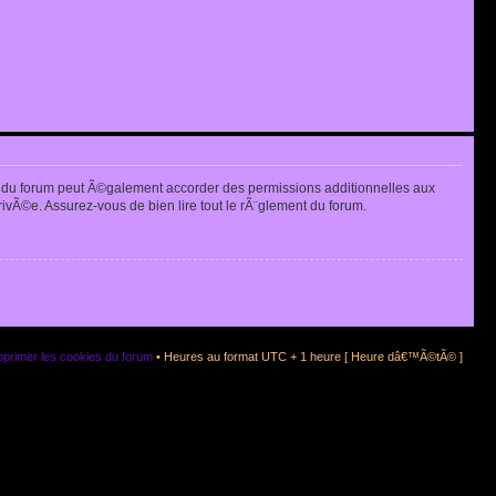
 du forum peut Ã©galement accorder des permissions additionnelles aux
rivÃ©e. Assurez-vous de bien lire tout le rÃ¨glement du forum.
primer les cookies du forum
• Heures au format UTC + 1 heure [ Heure dâ€™Ã©tÃ© ]