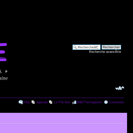
Recherche avancÃ©e
FAQ
Agenda
Le P'tit Noir
Mâ€™enregistrer
Connexion