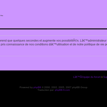
ite
n
prend que quelques secondes et augmente vos possibilitÃ©s. Lâ€™administrateur
pris connaissance de nos conditions dâ€™utilisation et de notre politique de vie p
Lâ€™Ã©quipe du forum
•
Sup
Powered by
phpBB
© 2000, 2002, 2005, 2007 phpBB Group
Traduction par:
phpBB-fr.com