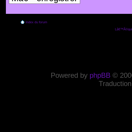
Index du forum
Lâ€™Ã©quip
Powered by
phpBB
© 2000
Traduction