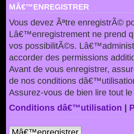
MÂ€™ENREGISTRER
Vous devez Ãªtre enregistrÃ© p
Lâ€™enregistrement ne prend q
vos possibilitÃ©s. Lâ€™adminis
accorder des permissions additio
Avant de vous enregistrer, ass
de nos conditions dâ€™utilisation
Assurez-vous de bien lire tout l
Conditions dâ€™utilisation
|
P
Mâ€™enregistrer