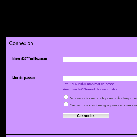
Connexion
Nom dâ€™utilisateur:
Mot de passe:
Jâ€™ai oubliÃ© mon mot de passe
Renvoyer lâ€™e-mail de confirmation
Me connecter automatiquement Ã chaque vis
Cacher mon statut en ligne pour cette sessio