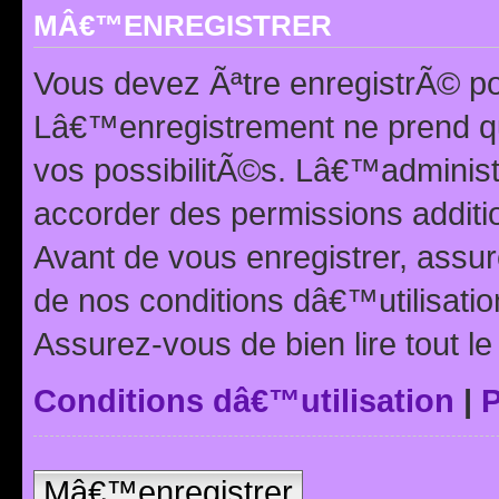
MÂ€™ENREGISTRER
Vous devez Ãªtre enregistrÃ© p
Lâ€™enregistrement ne prend q
vos possibilitÃ©s. Lâ€™adminis
accorder des permissions additio
Avant de vous enregistrer, ass
de nos conditions dâ€™utilisation
Assurez-vous de bien lire tout l
Conditions dâ€™utilisation
|
P
Mâ€™enregistrer