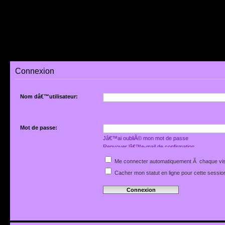
Connexion
Nom dâ€™utilisateur:
Mot de passe:
Jâ€™ai oubliÃ© mon mot de passe
Renvoyer lâ€™e-mail de confirmation
Me connecter automatiquement Ã chaque vis
Cacher mon statut en ligne pour cette sessio