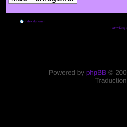
Index du forum
Lâ€™Ã©quip
Powered by
phpBB
© 2000
Traduction