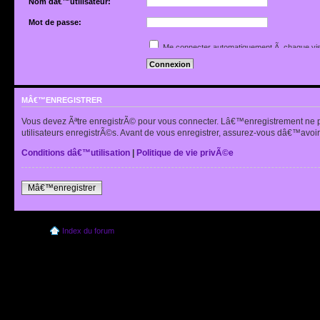
Nom dâ€™utilisateur:
Mot de passe:
Jâ€™ai oubliÃ© mon mot de passe
Me connecter automatiquement Ã chaque vis
Renvoyer lâ€™e-mail de confirmation
Cacher mon statut en ligne pour cette sessio
MÂ€™ENREGISTRER
Vous devez Ãªtre enregistrÃ© pour vous connecter. Lâ€™enregistrement ne 
utilisateurs enregistrÃ©s. Avant de vous enregistrer, assurez-vous dâ€™avoir 
Conditions dâ€™utilisation
|
Politique de vie privÃ©e
Mâ€™enregistrer
Index du forum