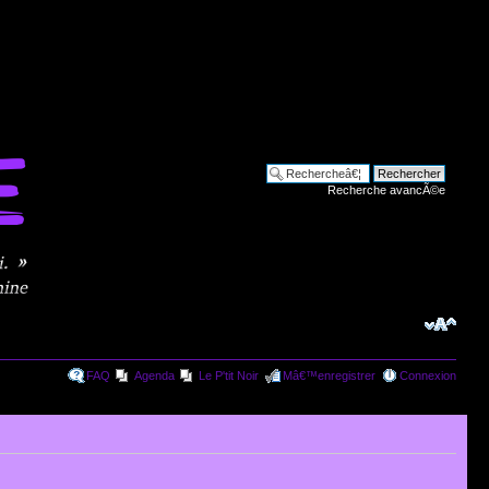
Recherche avancÃ©e
FAQ
Agenda
Le P'tit Noir
Mâ€™enregistrer
Connexion