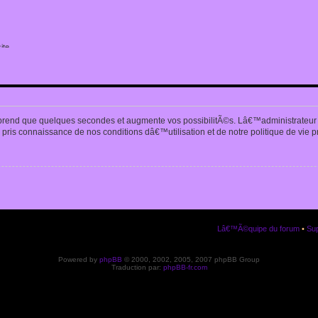
ite
n
prend que quelques secondes et augmente vos possibilitÃ©s. Lâ€™administrateur
pris connaissance de nos conditions dâ€™utilisation et de notre politique de vie p
Lâ€™Ã©quipe du forum
•
Sup
Powered by
phpBB
© 2000, 2002, 2005, 2007 phpBB Group
Traduction par:
phpBB-fr.com