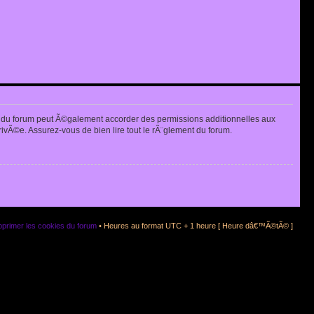
 du forum peut Ã©galement accorder des permissions additionnelles aux
rivÃ©e. Assurez-vous de bien lire tout le rÃ¨glement du forum.
primer les cookies du forum
• Heures au format UTC + 1 heure [ Heure dâ€™Ã©tÃ© ]