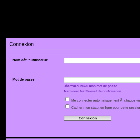
Connexion
Nom dâ€™utilisateur:
Mot de passe:
Jâ€™ai oubliÃ© mon mot de passe
Renvoyer lâ€™e-mail de confirmation
Me connecter automatiquement Ã chaque vis
Cacher mon statut en ligne pour cette sessio