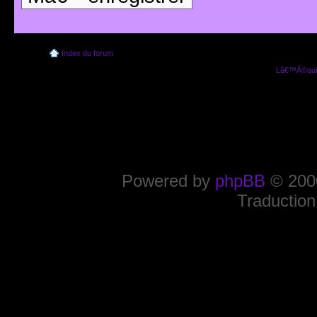
Index du forum
Lâ€™Ã©quip
Powered by
phpBB
© 2000
Traduction