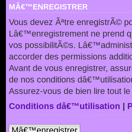
MÂ€™ENREGISTRER
Vous devez Ãªtre enregistrÃ© p
Lâ€™enregistrement ne prend q
vos possibilitÃ©s. Lâ€™adminis
accorder des permissions additio
Avant de vous enregistrer, ass
de nos conditions dâ€™utilisation
Assurez-vous de bien lire tout l
Conditions dâ€™utilisation
|
P
Mâ€™enregistrer