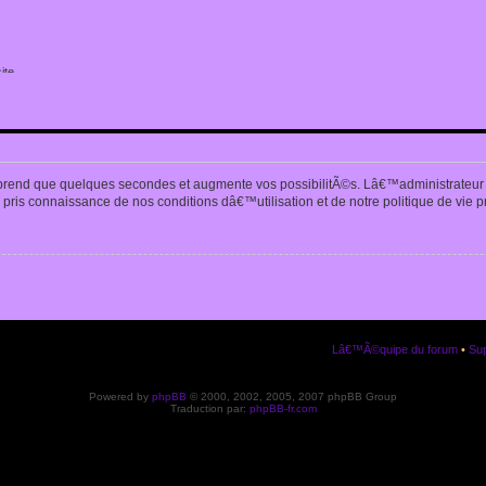
ite
n
prend que quelques secondes et augmente vos possibilitÃ©s. Lâ€™administrateur
pris connaissance de nos conditions dâ€™utilisation et de notre politique de vie p
Lâ€™Ã©quipe du forum
•
Sup
Powered by
phpBB
© 2000, 2002, 2005, 2007 phpBB Group
Traduction par:
phpBB-fr.com