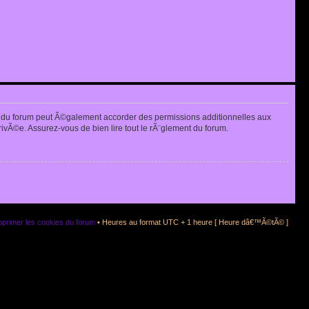
 du forum peut Ã©galement accorder des permissions additionnelles aux
rivÃ©e. Assurez-vous de bien lire tout le rÃ¨glement du forum.
primer les cookies du forum
• Heures au format UTC + 1 heure [ Heure dâ€™Ã©tÃ© ]