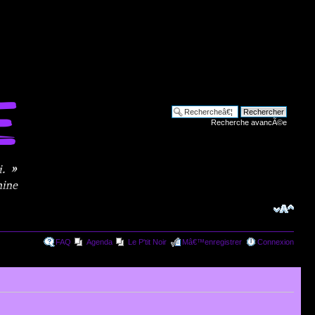
Recherche avancÃ©e
FAQ
Agenda
Le P'tit Noir
Mâ€™enregistrer
Connexion