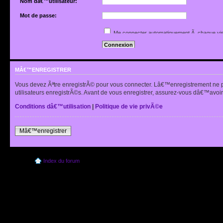
Nom dâ€™utilisateur:
Mot de passe:
Jâ€™ai oubliÃ© mon mot de passe
Me connecter automatiquement Ã chaque vis
Renvoyer lâ€™e-mail de confirmation
Cacher mon statut en ligne pour cette sessio
MÂ€™ENREGISTRER
Vous devez Ãªtre enregistrÃ© pour vous connecter. Lâ€™enregistrement ne 
utilisateurs enregistrÃ©s. Avant de vous enregistrer, assurez-vous dâ€™avoir 
Conditions dâ€™utilisation
|
Politique de vie privÃ©e
Mâ€™enregistrer
Index du forum