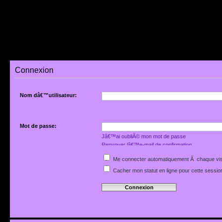
Connexion
Nom dâ€™utilisateur:
Mot de passe:
Jâ€™ai oubliÃ© mon mot de passe
Renvoyer lâ€™e-mail de confirmation
Me connecter automatiquement Ã chaque vis
Cacher mon statut en ligne pour cette sessio