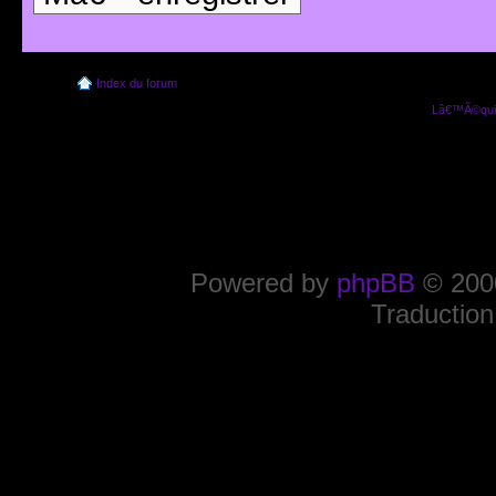
Index du forum
Lâ€™Ã©quip
Powered by
phpBB
© 2000
Traduction