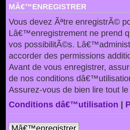
MÂ€™ENREGISTRER
Vous devez Ãªtre enregistrÃ© p
Lâ€™enregistrement ne prend q
vos possibilitÃ©s. Lâ€™adminis
accorder des permissions additio
Avant de vous enregistrer, ass
de nos conditions dâ€™utilisation
Assurez-vous de bien lire tout l
Conditions dâ€™utilisation
|
P
Mâ€™enregistrer