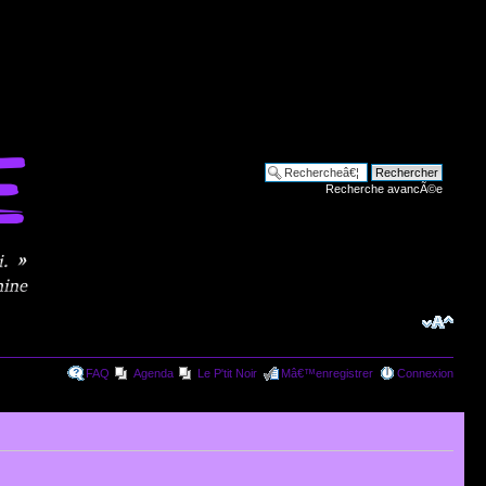
Recherche avancÃ©e
FAQ
Agenda
Le P'tit Noir
Mâ€™enregistrer
Connexion