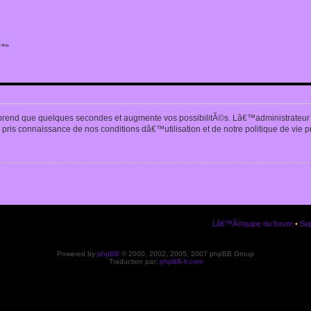
ite
n
prend que quelques secondes et augmente vos possibilitÃ©s. Lâ€™administrateur
pris connaissance de nos conditions dâ€™utilisation et de notre politique de vie p
Lâ€™Ã©quipe du forum
•
Sup
Powered by
phpBB
© 2000, 2002, 2005, 2007 phpBB Group
Traduction par:
phpBB-fr.com