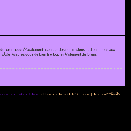
 du forum peut Ã©galement accorder des permissions additionnelles aux
rivÃ©e. Assurez-vous de bien lire tout le rÃ¨glement du forum.
primer les cookies du forum
• Heures au format UTC + 1 heure [ Heure dâ€™Ã©tÃ© ]