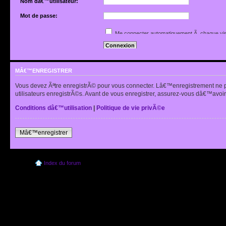
Nom dâ€™utilisateur:
Mot de passe:
Jâ€™ai oubliÃ© mon mot de passe
Me connecter automatiquement Ã chaque vis
Renvoyer lâ€™e-mail de confirmation
Cacher mon statut en ligne pour cette sessio
MÂ€™ENREGISTRER
Vous devez Ãªtre enregistrÃ© pour vous connecter. Lâ€™enregistrement ne 
utilisateurs enregistrÃ©s. Avant de vous enregistrer, assurez-vous dâ€™avoir 
Conditions dâ€™utilisation
|
Politique de vie privÃ©e
Mâ€™enregistrer
Index du forum