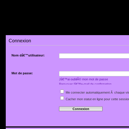
Connexion
Nom dâ€™utilisateur:
Mot de passe:
Jâ€™ai oubliÃ© mon mot de passe
Renvoyer lâ€™e-mail de confirmation
Me connecter automatiquement Ã chaque vis
Cacher mon statut en ligne pour cette sessio