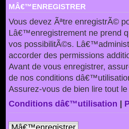
MÂ€™ENREGISTRER
Vous devez Ãªtre enregistrÃ© p
Lâ€™enregistrement ne prend q
vos possibilitÃ©s. Lâ€™adminis
accorder des permissions additio
Avant de vous enregistrer, ass
de nos conditions dâ€™utilisation
Assurez-vous de bien lire tout l
Conditions dâ€™utilisation
|
P
Mâ€™enregistrer