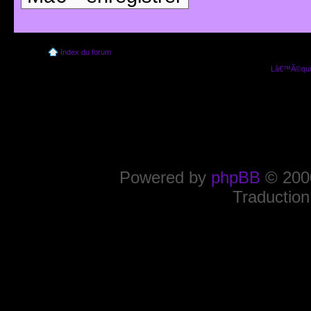
Index du forum
Lâ€™Ã©quip
Powered by
phpBB
© 2000
Traduction