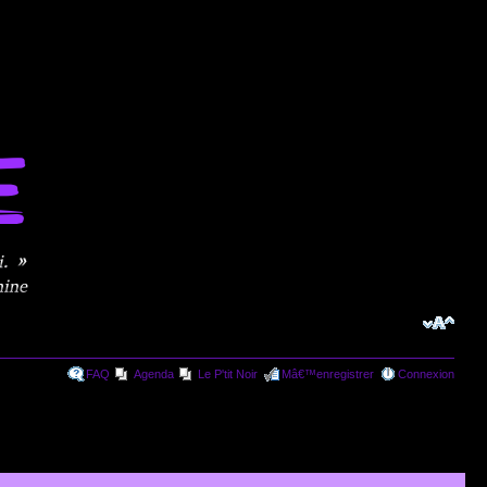
FAQ
Agenda
Le P'tit Noir
Mâ€™enregistrer
Connexion