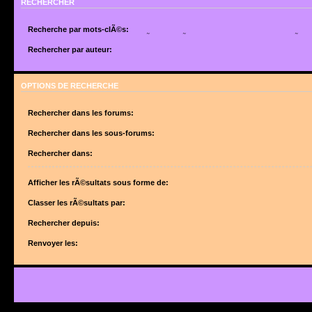
RECHERCHER
Recherche par mots-clÃ©s:
Placez un
+
devant un mot qui doit Ãªtre trouvÃ© et un
-
devant un mot qui doit Ãªtr
suite de mots sÃ©parÃ©s par des
|
entre crochets si uniquement un des mots doit Ã
Rechercher par auteur:
Utilisez un * comme joker pour des recherches partielles.
Utilisez un * comme joker pour des recherches partielles.
OPTIONS DE RECHERCHE
Rechercher dans les forums:
Choisissez le forum ou les forums dans le(s)quel(s) vous souhaitez effectuer une 
forums sont automatiquement inclus si vous ne dÃ©sactivez pas lâ€™option ci-des
Rechercher dans les sous-forums:
â€œRechercher dans les sous-forumsâ€.
Rechercher dans:
Afficher les rÃ©sultats sous forme de:
Classer les rÃ©sultats par:
Rechercher depuis:
Renvoyer les: