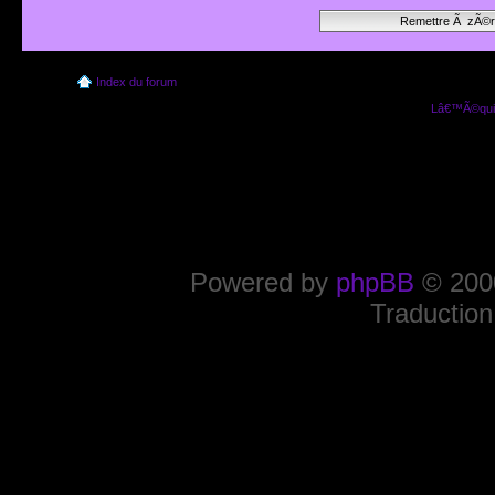
Index du forum
Lâ€™Ã©quip
Powered by
phpBB
© 2000
Traduction