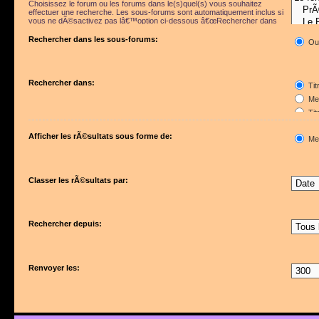
Choisissez le forum ou les forums dans le(s)quel(s) vous souhaitez
effectuer une recherche. Les sous-forums sont automatiquement inclus si
vous ne dÃ©sactivez pas lâ€™option ci-dessous â€œRechercher dans
les sous-forumsâ€.
Rechercher dans les sous-forums:
Ou
Rechercher dans:
Tit
Mes
Tit
Pre
Afficher les rÃ©sultats sous forme de:
Me
Classer les rÃ©sultats par:
Rechercher depuis:
Renvoyer les: