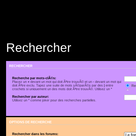
Rechercher
RECHERCHER
Recherche par mots-clÃ©s:
Placez un
+
devant un mot qui doit Ãªtre trouvÃ© et un
-
devant un mot qui
doit Ãªtre exclu. Tapez une suite de mots sÃ©parÃ©s par des
|
entre
Rec
crochets si uniquement un des mots doit Ãªtre trouvÃ©. Utilisez un *
Rec
comme joker pour des recherches partielles.
Rechercher par auteur:
Utilisez un * comme joker pour des recherches partielles.
OPTIONS DE RECHERCHE
Rechercher dans les forums: