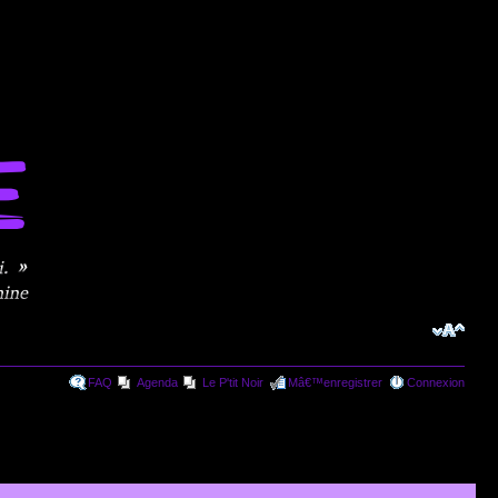
FAQ
Agenda
Le P'tit Noir
Mâ€™enregistrer
Connexion