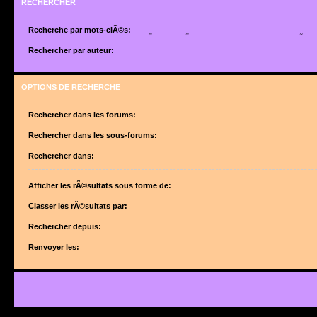
RECHERCHER
Recherche par mots-clÃ©s:
Placez un
+
devant un mot qui doit Ãªtre trouvÃ© et un
-
devant un mot qui doit Ãªtr
suite de mots sÃ©parÃ©s par des
|
entre crochets si uniquement un des mots doit Ã
Rechercher par auteur:
Utilisez un * comme joker pour des recherches partielles.
Utilisez un * comme joker pour des recherches partielles.
OPTIONS DE RECHERCHE
Rechercher dans les forums:
Choisissez le forum ou les forums dans le(s)quel(s) vous souhaitez effectuer une 
forums sont automatiquement inclus si vous ne dÃ©sactivez pas lâ€™option ci-des
Rechercher dans les sous-forums:
â€œRechercher dans les sous-forumsâ€.
Rechercher dans:
Afficher les rÃ©sultats sous forme de:
Classer les rÃ©sultats par:
Rechercher depuis:
Renvoyer les: