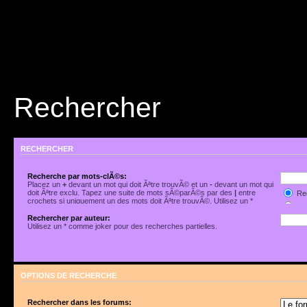
Rechercher
RECHERCHER
Recherche par mots-clÃ©s:
Placez un
+
devant un mot qui doit Ãªtre trouvÃ© et un
-
devant un mot qui
doit Ãªtre exclu. Tapez une suite de mots sÃ©parÃ©s par des
|
entre
Rec
crochets si uniquement un des mots doit Ãªtre trouvÃ©. Utilisez un *
Rec
comme joker pour des recherches partielles.
Rechercher par auteur:
Utilisez un * comme joker pour des recherches partielles.
OPTIONS DE RECHERCHE
Rechercher dans les forums: