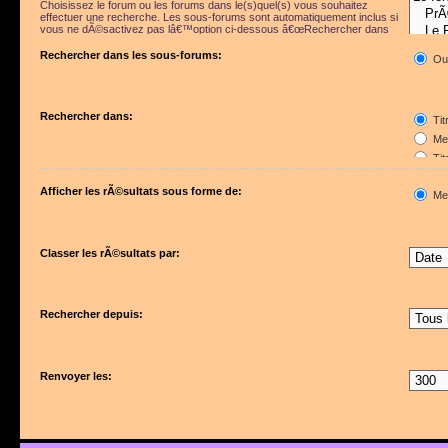
Choisissez le forum ou les forums dans le(s)quel(s) vous souhaitez
effectuer une recherche. Les sous-forums sont automatiquement inclus si
vous ne dÃ©sactivez pas lâ€™option ci-dessous â€œRechercher dans
les sous-forumsâ€.
Rechercher dans les sous-forums:
Ou
Rechercher dans:
Tit
Mes
Tit
Pre
Afficher les rÃ©sultats sous forme de:
Me
Classer les rÃ©sultats par:
Rechercher depuis:
Renvoyer les: