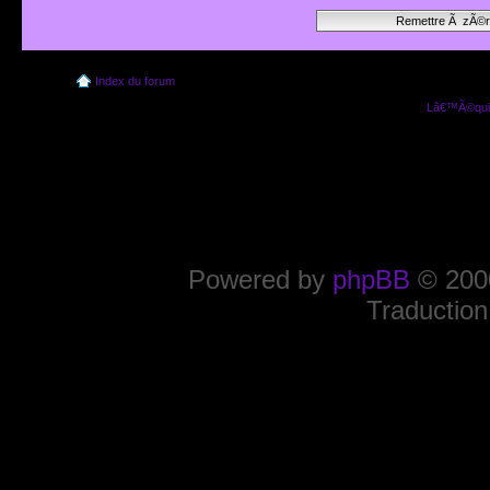
Index du forum
Lâ€™Ã©quip
Powered by
phpBB
© 2000
Traduction