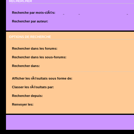
RECHERCHER
Recherche par mots-clÃ©s:
Placez un
+
devant un mot qui doit Ãªtre trouvÃ© et un
-
devant un mot qui doit Ãªtr
suite de mots sÃ©parÃ©s par des
|
entre crochets si uniquement un des mots doit Ã
Rechercher par auteur:
Utilisez un * comme joker pour des recherches partielles.
Utilisez un * comme joker pour des recherches partielles.
OPTIONS DE RECHERCHE
Rechercher dans les forums:
Choisissez le forum ou les forums dans le(s)quel(s) vous souhaitez effectuer une 
forums sont automatiquement inclus si vous ne dÃ©sactivez pas lâ€™option ci-des
Rechercher dans les sous-forums:
â€œRechercher dans les sous-forumsâ€.
Rechercher dans:
Afficher les rÃ©sultats sous forme de:
Classer les rÃ©sultats par:
Rechercher depuis:
Renvoyer les: