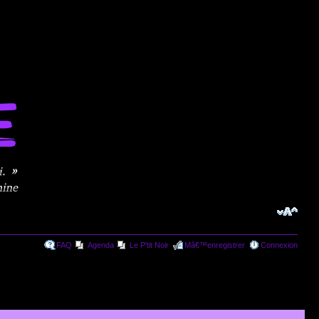
FAQ
Agenda
Le P'tit Noir
Mâ€™enregistrer
Connexion