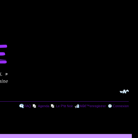
FAQ
Agenda
Le P'tit Noir
Mâ€™enregistrer
Connexion