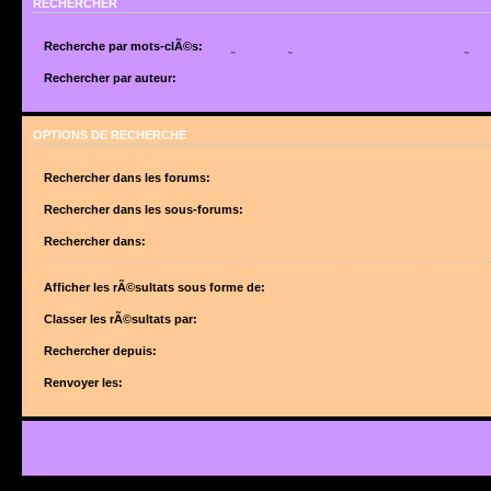
RECHERCHER
Recherche par mots-clÃ©s:
Placez un
+
devant un mot qui doit Ãªtre trouvÃ© et un
-
devant un mot qui doit Ãªtr
suite de mots sÃ©parÃ©s par des
|
entre crochets si uniquement un des mots doit Ã
Rechercher par auteur:
Utilisez un * comme joker pour des recherches partielles.
Utilisez un * comme joker pour des recherches partielles.
OPTIONS DE RECHERCHE
Rechercher dans les forums:
Choisissez le forum ou les forums dans le(s)quel(s) vous souhaitez effectuer une 
forums sont automatiquement inclus si vous ne dÃ©sactivez pas lâ€™option ci-des
Rechercher dans les sous-forums:
â€œRechercher dans les sous-forumsâ€.
Rechercher dans:
Afficher les rÃ©sultats sous forme de:
Classer les rÃ©sultats par:
Rechercher depuis:
Renvoyer les: