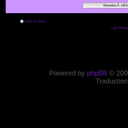
Index du forum
Lâ€™Ã©quip
Powered by
phpBB
© 2000
Traduction