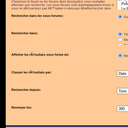
Choisissez le forum ou les forums dans le(s)quel(s) vous souhaitez
effectuer une recherche. Les sous-forums sont automatiquement inclus si
vous ne dÃ©sactivez pas lâ€™option ci-dessous â€œRechercher dans
les sous-forumsâ€.
Rechercher dans les sous-forums:
Ou
Rechercher dans:
Tit
Mes
Tit
Pre
Afficher les rÃ©sultats sous forme de:
Me
Classer les rÃ©sultats par:
Rechercher depuis:
Renvoyer les: