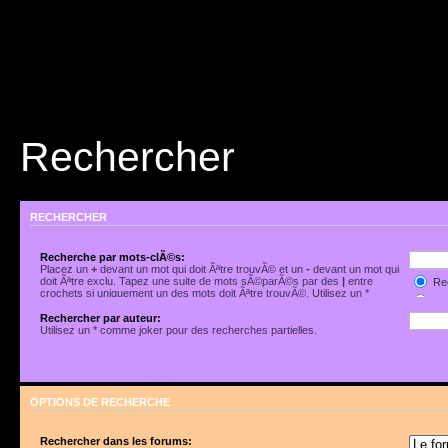
Rechercher
RECHERCHER
Recherche par mots-clÃ©s:
Placez un
+
devant un mot qui doit Ãªtre trouvÃ© et un
-
devant un mot qui
doit Ãªtre exclu. Tapez une suite de mots sÃ©parÃ©s par des
|
entre
Rec
crochets si uniquement un des mots doit Ãªtre trouvÃ©. Utilisez un *
Rec
comme joker pour des recherches partielles.
Rechercher par auteur:
Utilisez un * comme joker pour des recherches partielles.
OPTIONS DE RECHERCHE
Rechercher dans les forums: