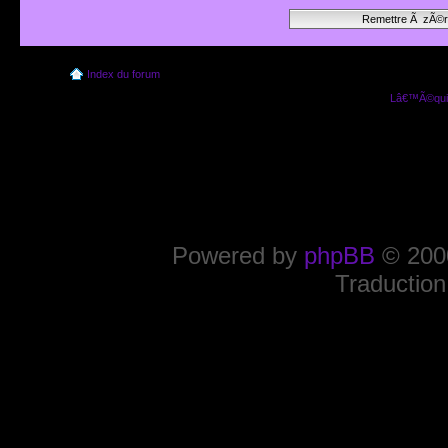
Index du forum
Lâ€™Ã©quip
Powered by
phpBB
© 2000
Traduction