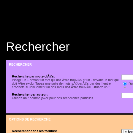
Rechercher
RECHERCHER
Recherche par mots-clÃ©s:
Placez un
+
devant un mot qui doit Ãªtre trouvÃ© et un
-
devant un mot qui
doit Ãªtre exclu. Tapez une suite de mots sÃ©parÃ©s par des
|
entre
Rec
crochets si uniquement un des mots doit Ãªtre trouvÃ©. Utilisez un *
Rec
comme joker pour des recherches partielles.
Rechercher par auteur:
Utilisez un * comme joker pour des recherches partielles.
OPTIONS DE RECHERCHE
Rechercher dans les forums: