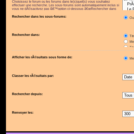
Choisissez le forum ou les forums dans le(s)quel(s) vous souhaitez
effectuer une recherche. Les sous-forums sont automatiquement inclus si
vous ne dÃ©sactivez pas lâ€™option ci-dessous â€œRechercher dans
les sous-forumsâ€.
Rechercher dans les sous-forums:
Ou
Rechercher dans:
Tit
Mes
Tit
Pre
Afficher les rÃ©sultats sous forme de:
Me
Classer les rÃ©sultats par:
Rechercher depuis:
Renvoyer les: