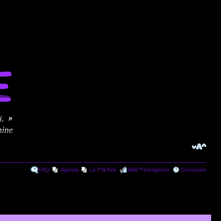
FAQ
Agenda
Le P'tit Noir
Mâ€™enregistrer
Connexion