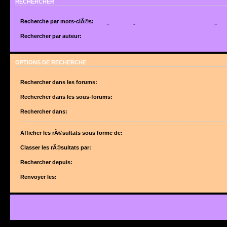
RECHERCHER
Recherche par mots-clÃ©s:
Placez un
+
devant un mot qui doit Ãªtre trouvÃ© et un
-
devant un mot qui doit Ãªtr
suite de mots sÃ©parÃ©s par des
|
entre crochets si uniquement un des mots doit Ã
Rechercher par auteur:
Utilisez un * comme joker pour des recherches partielles.
Utilisez un * comme joker pour des recherches partielles.
OPTIONS DE RECHERCHE
Rechercher dans les forums:
Choisissez le forum ou les forums dans le(s)quel(s) vous souhaitez effectuer une 
forums sont automatiquement inclus si vous ne dÃ©sactivez pas lâ€™option ci-des
Rechercher dans les sous-forums:
â€œRechercher dans les sous-forumsâ€.
Rechercher dans:
Afficher les rÃ©sultats sous forme de:
Classer les rÃ©sultats par:
Rechercher depuis:
Renvoyer les: