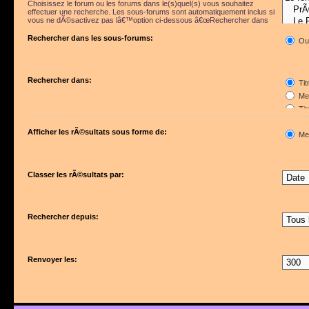
Choisissez le forum ou les forums dans le(s)quel(s) vous souhaitez
effectuer une recherche. Les sous-forums sont automatiquement inclus si
vous ne dÃ©sactivez pas lâ€™option ci-dessous â€œRechercher dans
les sous-forumsâ€.
Rechercher dans les sous-forums:
Ou
Rechercher dans:
Tit
Mes
Tit
Pre
Afficher les rÃ©sultats sous forme de:
Me
Classer les rÃ©sultats par:
Rechercher depuis:
Renvoyer les: