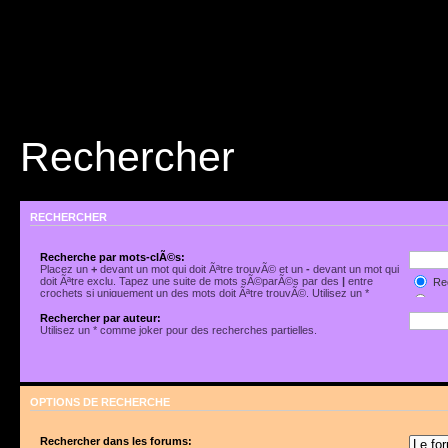
Rechercher
RECHERCHER
Recherche par mots-clÃ©s:
Placez un
+
devant un mot qui doit Ãªtre trouvÃ© et un
-
devant un mot qui
doit Ãªtre exclu. Tapez une suite de mots sÃ©parÃ©s par des
|
entre
Rec
crochets si uniquement un des mots doit Ãªtre trouvÃ©. Utilisez un *
Rec
comme joker pour des recherches partielles.
Rechercher par auteur:
Utilisez un * comme joker pour des recherches partielles.
OPTIONS DE RECHERCHE
Rechercher dans les forums: