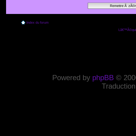
Index du forum
Lâ€™Ã©quip
Powered by
phpBB
© 2000
Traduction