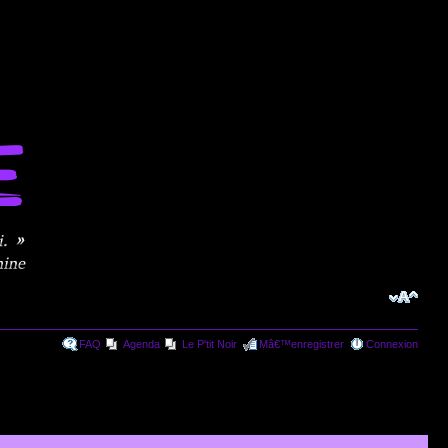
FAQ
Agenda
Le P'tit Noir
Mâ€™enregistrer
Connexion