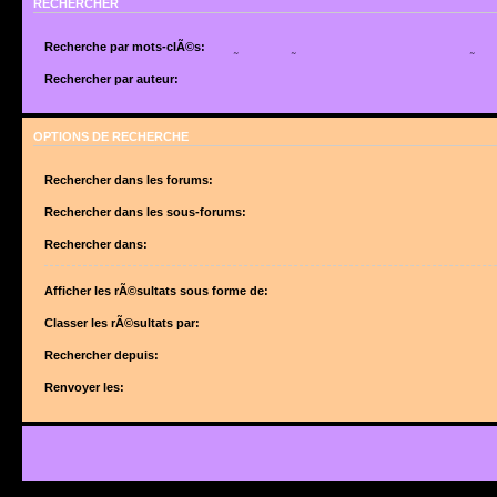
RECHERCHER
Recherche par mots-clÃ©s:
Placez un
+
devant un mot qui doit Ãªtre trouvÃ© et un
-
devant un mot qui doit Ãªtr
suite de mots sÃ©parÃ©s par des
|
entre crochets si uniquement un des mots doit Ã
Rechercher par auteur:
Utilisez un * comme joker pour des recherches partielles.
Utilisez un * comme joker pour des recherches partielles.
OPTIONS DE RECHERCHE
Rechercher dans les forums:
Choisissez le forum ou les forums dans le(s)quel(s) vous souhaitez effectuer une 
forums sont automatiquement inclus si vous ne dÃ©sactivez pas lâ€™option ci-des
Rechercher dans les sous-forums:
â€œRechercher dans les sous-forumsâ€.
Rechercher dans:
Afficher les rÃ©sultats sous forme de:
Classer les rÃ©sultats par:
Rechercher depuis:
Renvoyer les: