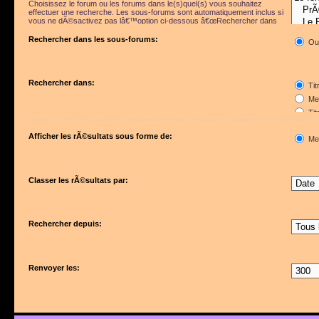
Choisissez le forum ou les forums dans le(s)quel(s) vous souhaitez
effectuer une recherche. Les sous-forums sont automatiquement inclus si
vous ne dÃ©sactivez pas lâ€™option ci-dessous â€œRechercher dans
les sous-forumsâ€.
Rechercher dans les sous-forums:
Ou
Rechercher dans:
Tit
Mes
Tit
Pre
Afficher les rÃ©sultats sous forme de:
Me
Classer les rÃ©sultats par:
Rechercher depuis:
Renvoyer les: