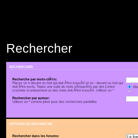
Rechercher
RECHERCHER
Recherche par mots-clÃ©s:
Placez un
+
devant un mot qui doit Ãªtre trouvÃ© et un
-
devant un mot qui
doit Ãªtre exclu. Tapez une suite de mots sÃ©parÃ©s par des
|
entre
Rec
crochets si uniquement un des mots doit Ãªtre trouvÃ©. Utilisez un *
Rec
comme joker pour des recherches partielles.
Rechercher par auteur:
Utilisez un * comme joker pour des recherches partielles.
OPTIONS DE RECHERCHE
Rechercher dans les forums: