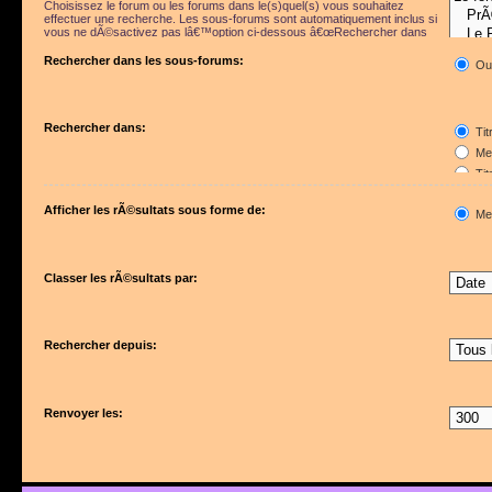
Choisissez le forum ou les forums dans le(s)quel(s) vous souhaitez
effectuer une recherche. Les sous-forums sont automatiquement inclus si
vous ne dÃ©sactivez pas lâ€™option ci-dessous â€œRechercher dans
les sous-forumsâ€.
Rechercher dans les sous-forums:
Ou
Rechercher dans:
Tit
Mes
Tit
Pre
Afficher les rÃ©sultats sous forme de:
Me
Classer les rÃ©sultats par:
Rechercher depuis:
Renvoyer les: