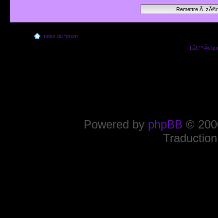
Index du forum
Lâ€™Ã©quip
Powered by
phpBB
© 2000
Traduction