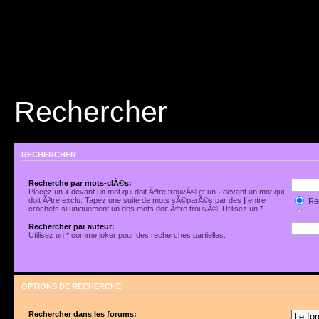
Rechercher
RECHERCHER
Recherche par mots-clÃ©s:
Placez un
+
devant un mot qui doit Ãªtre trouvÃ© et un
-
devant un mot qui
doit Ãªtre exclu. Tapez une suite de mots sÃ©parÃ©s par des
|
entre
Rec
crochets si uniquement un des mots doit Ãªtre trouvÃ©. Utilisez un *
Rec
comme joker pour des recherches partielles.
Rechercher par auteur:
Utilisez un * comme joker pour des recherches partielles.
OPTIONS DE RECHERCHE
Rechercher dans les forums: