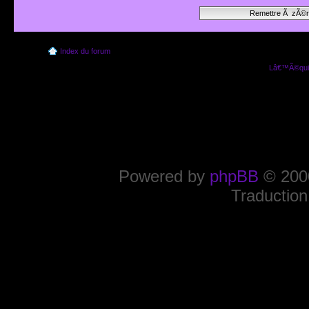
Index du forum
Lâ€™Ã©quip
Powered by
phpBB
© 2000
Traduction