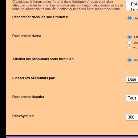
Choisissez le forum ou les forums dans le(s)quel(s) vous souhaitez
effectuer une recherche. Les sous-forums sont automatiquement inclus si
vous ne dÃ©sactivez pas lâ€™option ci-dessous â€œRechercher dans
les sous-forumsâ€.
Rechercher dans les sous-forums:
Ou
Rechercher dans:
Tit
Mes
Tit
Pre
Afficher les rÃ©sultats sous forme de:
Me
Classer les rÃ©sultats par:
Rechercher depuis:
Renvoyer les: